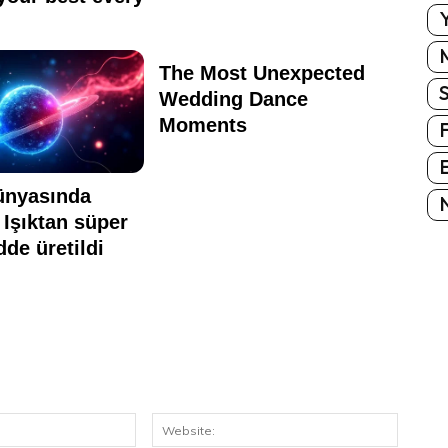
Y
E
N
E-
Website
Posta: