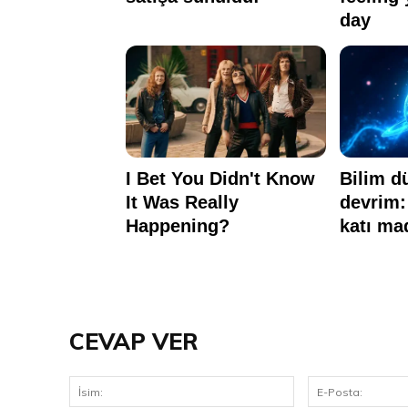
CEVAP VER
İsim: