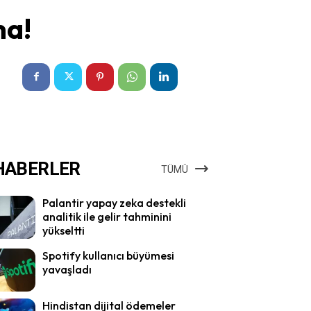
ma!
HABERLER
TÜMÜ
Palantir yapay zeka destekli
analitik ile gelir tahminini
yükseltti
Spotify kullanıcı büyümesi
yavaşladı
Hindistan dijital ödemeler