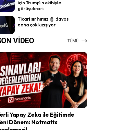
için Trump’ın ekibiyle
görüşülecek
Ticari sır hırsızlığı davası
daha çok kızışıyor
SON VİDEO
TÜMÜ
erli Yapay Zeka ile Eğitimde
eni Dönem: Notmatix
ncelemesi!