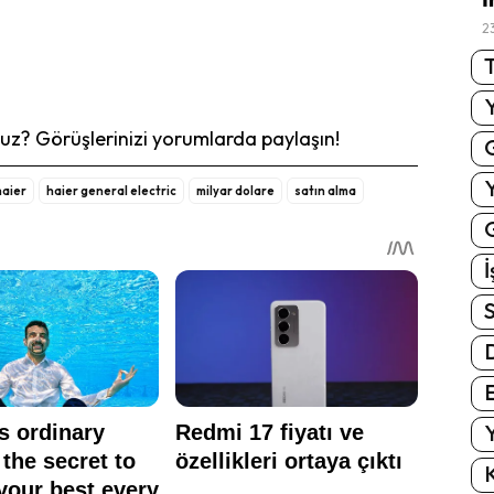
2
T
z? Görüşlerinizi yorumlarda paylaşın!
haier
haier general electric
milyar dolare
satın alma
G
İ
S
E
Y
K