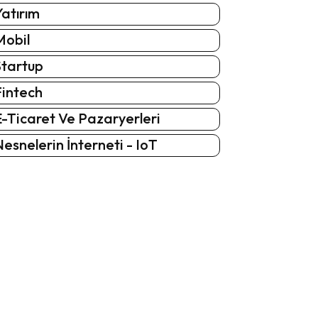
atırım
Mobil
Startup
Fintech
-Ticaret Ve Pazaryerleri
esnelerin İnterneti - IoT
: