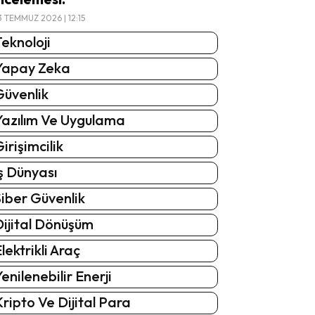
3 TEMMUZ 2026 | 12:15
eknoloji
Yapay Zeka
Güvenlik
Yazılım Ve Uygulama
irişimcilik
ş Dünyası
iber Güvenlik
Dijital Dönüşüm
lektrikli Araç
enilenebilir Enerji
ripto Ve Dijital Para