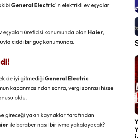
akibi
General Electric
‘in elektrikli ev eşyaları
v eşyaları üreticisi konumunda olan
Haier
,
osuyla ciddi bir güç konumunda.
di!
ek de iyi gitmediği
General Electric
mun kapanmasından sonra, vergi sonrası hisse
konusu oldu.
ne gireceği yakın kaynaklar tarafından
Y
ier
ile beraber nasıl bir ivme yakalayacak?
Y
İ