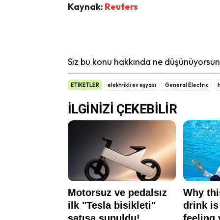
Kaynak:
Reuters
Siz bu konu hakkında ne düşünüyorsunu
ETİKETLER
elektrikli ev eşyası
General Electric