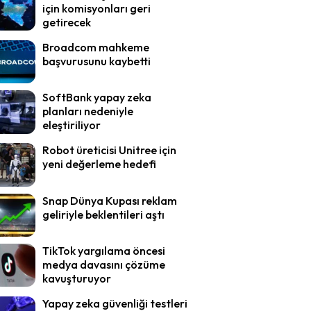
için komisyonları geri
getirecek
Broadcom mahkeme
başvurusunu kaybetti
SoftBank yapay zeka
planları nedeniyle
eleştiriliyor
Robot üreticisi Unitree için
yeni değerleme hedefi
Snap Dünya Kupası reklam
geliriyle beklentileri aştı
TikTok yargılama öncesi
medya davasını çözüme
kavuşturuyor
Yapay zeka güvenliği testleri