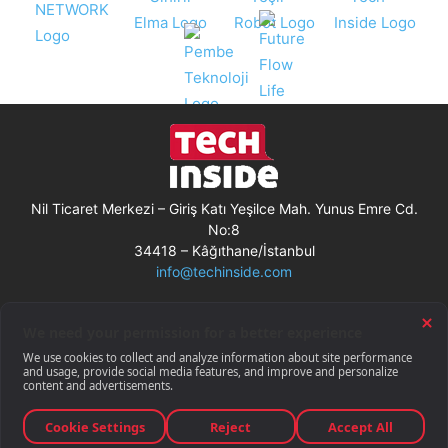
Nil Ticaret Merkezi – Giriş Katı Yeşilce Mah. Yunus Emre Cd.
No:8
34418 – Kâğıthane/İstanbul
info@techinside.com
Künye
Site Kullanım Koşulları
Çerez Kullanımı
Gizlilik Bildirimi
RSS
© Techinside.com, İnternet Medyası