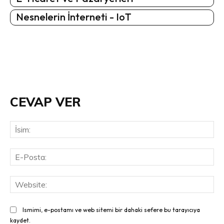
Nesnelerin İnterneti - IoT
CEVAP VER
İsi
E-
Pos
Web
Ismimi, e-postamı ve web sitemi bir dahaki sefere bu tarayıcıya
kaydet.