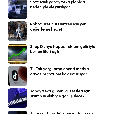
SoftBank yapay zeka planları
nedeniyle eleştiriliyor
Robot üreticisi Unitree için yeni
değerleme hedefi
Snap Dünya Kupası reklam geliriyle
beklentileri aştı
TikTok yargılama öncesi medya
davasını çözüme kavuşturuyor
Yapay zeka güvenliği testleri için
Trump’ın ekibiyle görüşülecek
Ticari sır hırsızlığı davası daha çok