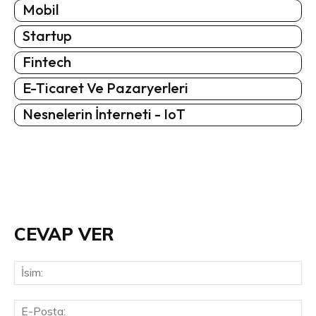
Mobil
Startup
Fintech
E-Ticaret Ve Pazaryerleri
Nesnelerin İnterneti - IoT
CEVAP VER
İsi
E-