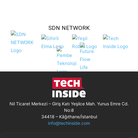
SDN NETWORK
Nil Ticaret Merkezi – Giriş Katı Yeşilce Mah. Yunus Emre Cd.
No:8
34418 – Kâğıthane/İstanbul
info@techinside.com
Künye