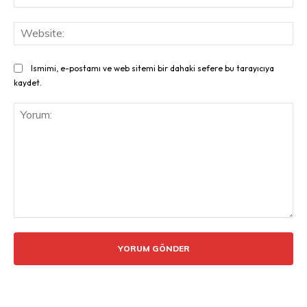
Pos
Web
Ismimi, e-postamı ve web sitemi bir dahaki sefere bu tarayıcıya
kaydet.
Yorum: