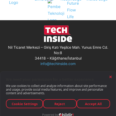
Nil Ticaret Merkezi – Giriş Katı Yeşilce Mah. Yunus Emre Cd.
No:8
34418 – Kâğıthane/İstanbul
info@techinside.com
Künye
Site Kullanım Koşulları
Çerez Kullanımı
Gizlilik Bildirimi
RSS
© Techinside.com, İnternet Medyası
ve Bilişim Muhabirleri Derneği