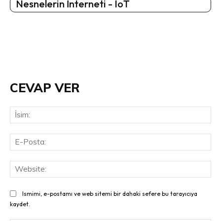
Nesnelerin İnterneti - IoT
CEVAP VER
İsi
E-
Pos
Web
Ismimi, e-postamı ve web sitemi bir dahaki sefere bu tarayıcıya
kaydet.