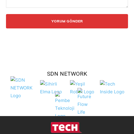
Yorum:
SDN NETWORK