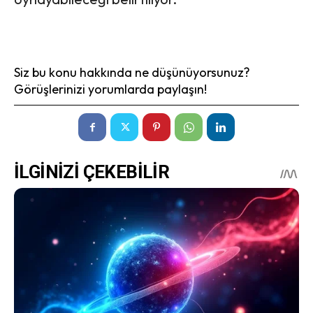
Siz bu konu hakkında ne düşünüyorsunuz?
Görüşlerinizi yorumlarda paylaşın!