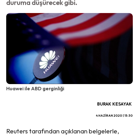
duruma düşürecek gibi.
Huawei ile ABD gerginliği
BURAK KESAYAK
4 HAZIRAN 2020 | 15:30
Reuters tarafından açıklanan belgelerle,