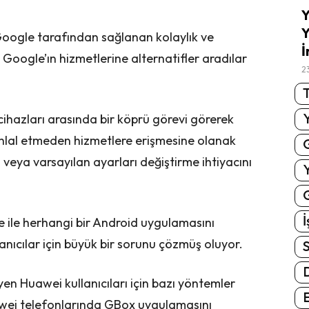
Y
Y
oogle tarafından sağlanan kolaylık ve
İ
Google’ın hizmetlerine alternatifler aradılar
2
T
cihazları arasında bir köprü görevi görerek
ihlal etmeden hizmetlere erişmesine olanak
veya varsayılan ayarları değiştirme ihtiyacını
G
İ
 ile herhangi bir Android uygulamasını
lanıcılar için büyük bir sorunu çözmüş oluyor.
S
n Huawei kullanıcıları için bazı yöntemler
E
uawei telefonlarında GBox uygulamasını