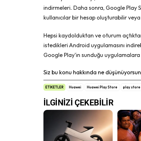
indirmeleri. Daha sonra, Google Play 
kullanıcılar bir hesap oluşturabilir ve
Hepsi kaydolduktan ve oturum açtıktan 
istedikleri Android uygulamasını indirebi
Google Play’in sunduğu uygulamalara b
Siz bu konu hakkında ne düşünüyorsunu
ETİKETLER
Huawei
Huawei Play Store
play store