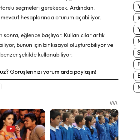
Y
Store’u seçmeleri gerekecek. Ardından,
K
ya mevcut hesaplarında oturum açabiliyor.
Y
sonra, eğlence başlıyor. Kullanıcılar artık
liyor, bunun için bir kısayol oluşturabiliyor ve
enzer şekilde kullanabiliyor.
z? Görüşlerinizi yorumlarda paylaşın!
E
N