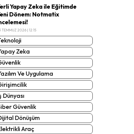
erli Yapay Zeka ile Eğitimde
eni Dönem: Notmatix
ncelemesi!
3 TEMMUZ 2026 | 12:15
eknoloji
Yapay Zeka
Güvenlik
Yazılım Ve Uygulama
irişimcilik
ş Dünyası
iber Güvenlik
Dijital Dönüşüm
lektrikli Araç