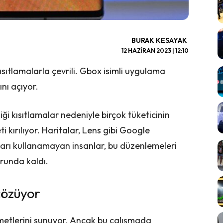
BURAK KESAYAK
12 HAZIRAN 2023 | 12:10
sıtlamalarla çevrili. Gbox isimli uygulama
nı açıyor.
i kısıtlamalar nedeniyle birçok tüketicinin
i kırılıyor. Haritalar, Lens gibi Google
ları kullanamayan insanlar, bu düzenlemeleri
orunda kaldı.
çözüyor
metlerini sunuyor. Ancak bu çalışmada