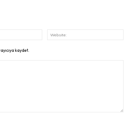
E-
Website
Posta:
rayıcıya kaydet.