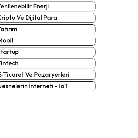
enilenebilir Enerji
ripto Ve Dijital Para
atırım
Mobil
Startup
Fintech
-Ticaret Ve Pazaryerleri
esnelerin İnterneti - IoT