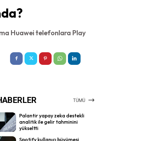
mda?
lama Huawei telefonlara Play
HABERLER
TÜMÜ
Palantir yapay zeka destekli
analitik ile gelir tahminini
yükseltti
Spotify kullanıcı büyümesi