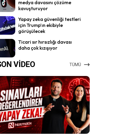
medya davasını çözüme
kavuşturuyor
Yapay zeka güvenliği testleri
için Trump’ın ekibiyle
görüşülecek
Ticari sır hırsızlığı davası
daha çok kızışıyor
SON VİDEO
TÜMÜ