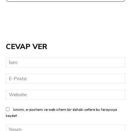
CEVAP VER
İsi
E-
Pos
Web
Ismimi, e-postamı ve web sitemi bir dahaki sefere bu tarayıcıya
kaydet.