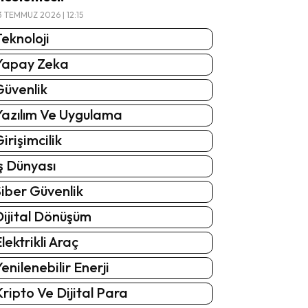
3 TEMMUZ 2026 | 12:15
eknoloji
Yapay Zeka
Güvenlik
Yazılım Ve Uygulama
irişimcilik
ş Dünyası
iber Güvenlik
Dijital Dönüşüm
lektrikli Araç
enilenebilir Enerji
ripto Ve Dijital Para