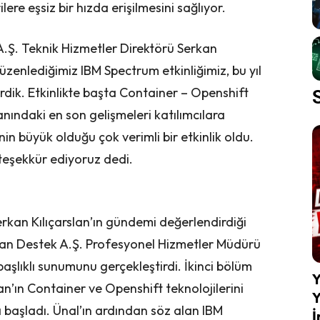
lere eşsiz bir hızda erişilmesini sağlıyor.
 A.Ş. Teknik Hizmetler Direktörü Serkan
düzenlediğimiz IBM Spectrum etkinliğimiz, bu yıl
rdik. Etkinlikte başta Container – Openshift
nındaki en son gelişmeleri katılımcılara
nin büyük olduğu çok verimli bir etkinlik oldu.
 teşekkür ediyoruz dedi.
erkan Kılıçarslan’ın gündemi değerlendirdiği
lan Destek A.Ş. Profesyonel Hizmetler Müdürü
aşlıklı sunumunu gerçekleştirdi. İkinci bölüm
Y
’ın Container ve Openshift teknolojilerini
Y
la başladı. Ünal’ın ardından söz alan IBM
İ