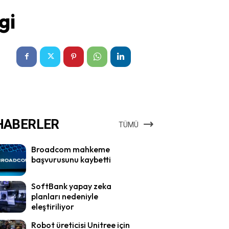
gi
HABERLER
TÜMÜ
Broadcom mahkeme
başvurusunu kaybetti
SoftBank yapay zeka
planları nedeniyle
eleştiriliyor
Robot üreticisi Unitree için