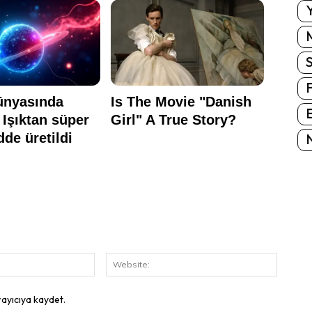
Y
E
N
E-
Website
Posta:
rayıcıya kaydet.