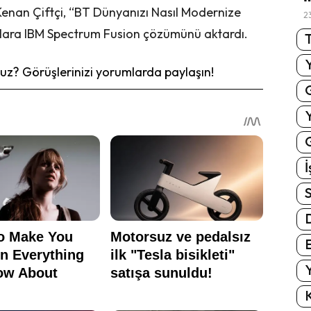
enan Çiftçi, “BT Dünyanızı Nasıl Modernize
2
cılara IBM Spectrum Fusion çözümünü aktardı.
T
z? Görüşlerinizi yorumlarda paylaşın!
G
İ
S
E
Y
K