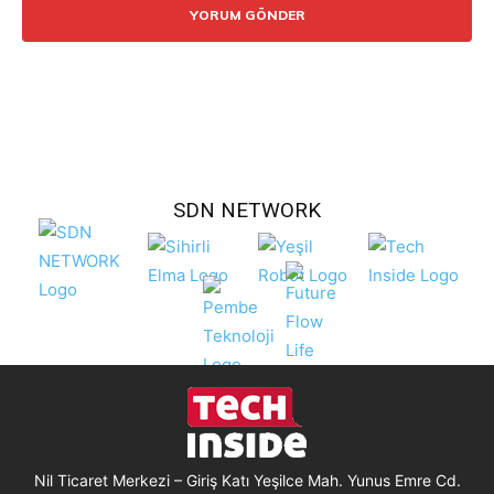
SDN NETWORK
Nil Ticaret Merkezi – Giriş Katı Yeşilce Mah. Yunus Emre Cd.