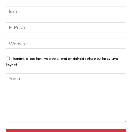
İsi
E-
Pos
Web
Ismimi, e-postamı ve web sitemi bir dahaki sefere bu tarayıcıya
kaydet.
Yorum: