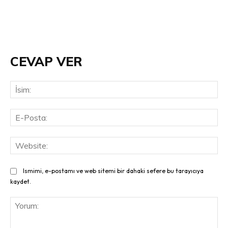
CEVAP VER
İsi
E-
Pos
Web
Ismimi, e-postamı ve web sitemi bir dahaki sefere bu tarayıcıya
kaydet.