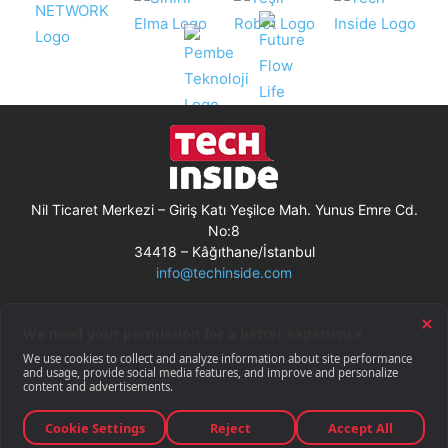
Nil Ticaret Merkezi – Giriş Katı Yeşilce Mah. Yunus Emre Cd.
No:8
34418 – Kâğıthane/İstanbul
info@techinside.com
Künye
Site Kullanım Koşulları
Çerez Kullanımı
Gizlilik Bildirimi
RSS
© Techinside.com, İnternet Medyası