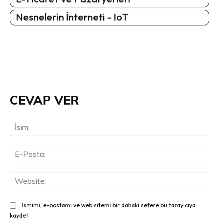
Nesnelerin İnterneti - IoT
CEVAP VER
İsi
E-
Pos
Web
Ismimi, e-postamı ve web sitemi bir dahaki sefere bu tarayıcıya
kaydet.