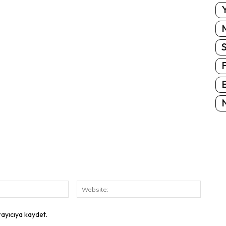
Y
E
N
E-
Website
Posta:
rayıcıya kaydet.