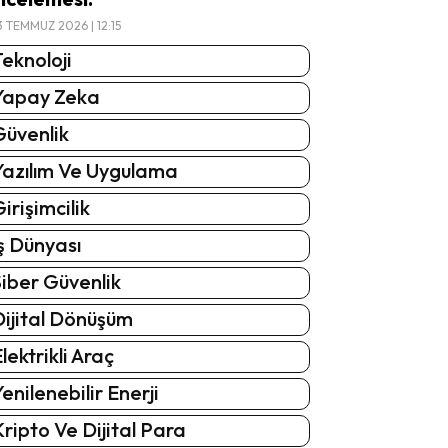
3 TEMMUZ 2026 | 12:15
eknoloji
Yapay Zeka
Güvenlik
Yazılım Ve Uygulama
irişimcilik
ş Dünyası
iber Güvenlik
Dijital Dönüşüm
lektrikli Araç
enilenebilir Enerji
ripto Ve Dijital Para