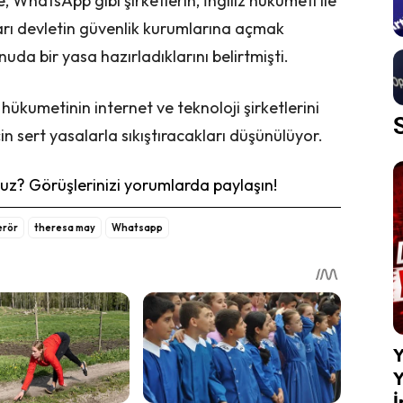
WhatsApp gibi şirketlerin, İngiliz hükumeti ile
ları devletin güvenlik kurumlarına açmak
uda bir yasa hazırladıklarını belirtmişti.
 hükumetinin internet ve teknoloji şirketlerini
çin sert yasalarla sıkıştıracakları düşünülüyor.
z? Görüşlerinizi yorumlarda paylaşın!
erör
theresa may
Whatsapp
Y
Y
İ