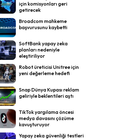
için komisyonları geri
getirecek
Broadcom mahkeme
başvurusunu kaybetti
SoftBank yapay zeka
planları nedeniyle
eleştiriliyor
Robot üreticisi Unitree için
yeni değerleme hedefi
Snap Dünya Kupası reklam
geliriyle beklentileri aştı
TikTok yargılama öncesi
medya davasını çözüme
kavuşturuyor
Yapay zeka güvenliği testleri