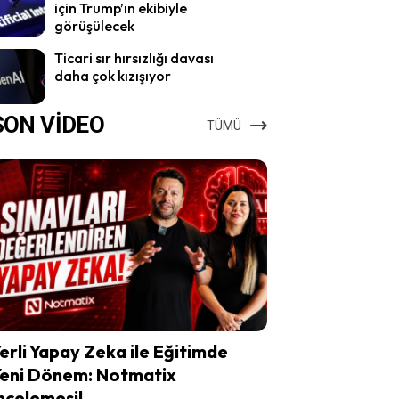
için Trump’ın ekibiyle
görüşülecek
Ticari sır hırsızlığı davası
daha çok kızışıyor
SON VİDEO
TÜMÜ
erli Yapay Zeka ile Eğitimde
eni Dönem: Notmatix
ncelemesi!