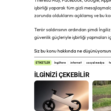
Theresa May, Facebook, Google, Apple, 
işbirliği yaparak tüm gizli mesajlaşma
zorunda olduklarını açıklamış ve bu kon
Terör saldırısının ardından şimdi İngiliz
güvenlik güçleriyle işbirliği yapmaları i
Siz bu konu hakkında ne düşünüyorsunu
ETİKETLER
İngiltere
internet
sosyal medya
t