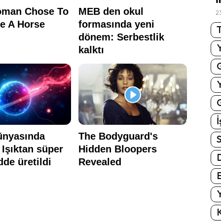
2
T
G
İ
S
E
Y
K