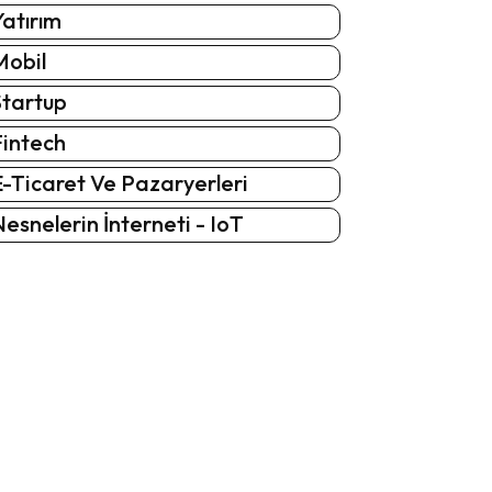
atırım
Mobil
Startup
Fintech
-Ticaret Ve Pazaryerleri
esnelerin İnterneti - IoT
: