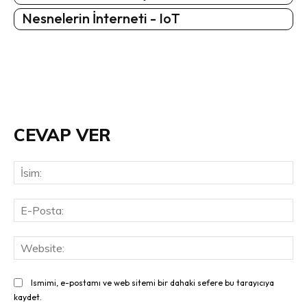
Nesnelerin İnterneti - IoT
CEVAP VER
İsi
E-
Pos
Web
Ismimi, e-postamı ve web sitemi bir dahaki sefere bu tarayıcıya
kaydet.