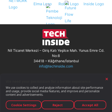
Nil Ticaret Merkezi – Giriş Katı Yeşilce Mah. Yunus Emre Cd.
No:8
34418 – Kâğıthane/İstanbul
info@techinside.com
Künye
Site Kullanım Koşulları
Çerez Kullanımı
Gizlilik Bildirimi
RSS
© Techinside.com, İnternet Medyası
ve Bilişim Muhabirleri Derneği