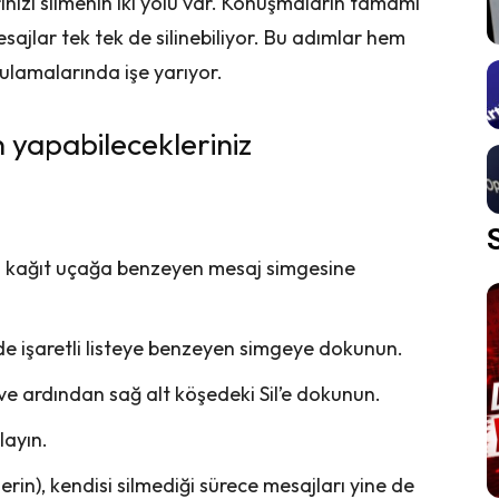
ınızı silmenin iki yolu var. Konuşmaların tamamı
mesajlar tek tek de silinebiliyor. Bu adımlar hem
lamalarında işe yarıyor.
 yapabilecekleriniz
ki kağıt uçağa benzeyen mesaj simgesine
e işaretli listeye benzeyen simgeye dokunun.
ve ardından sağ alt köşedeki Sil’e dokunun.
layın.
erin), kendisi silmediği sürece mesajları yine de