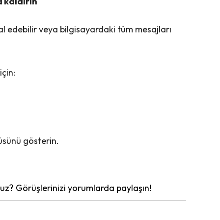
a kaldırın
l edebilir veya bilgisayardaki tüm mesajları
çin:
üsünü gösterin.
z? Görüşlerinizi yorumlarda paylaşın!