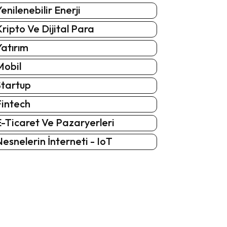
enilenebilir Enerji
ripto Ve Dijital Para
atırım
Mobil
Startup
Fintech
-Ticaret Ve Pazaryerleri
esnelerin İnterneti - IoT