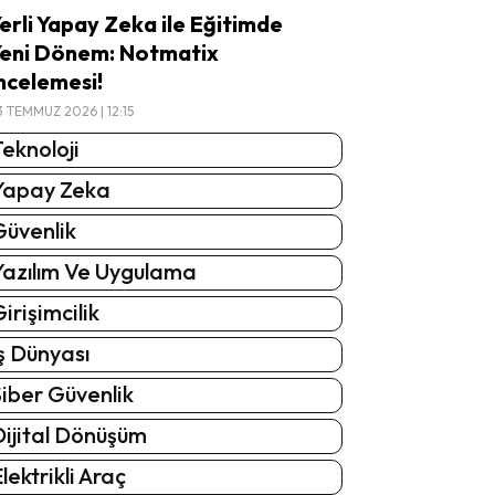
erli Yapay Zeka ile Eğitimde
eni Dönem: Notmatix
ncelemesi!
3 TEMMUZ 2026 | 12:15
eknoloji
Yapay Zeka
Güvenlik
Yazılım Ve Uygulama
irişimcilik
ş Dünyası
iber Güvenlik
Dijital Dönüşüm
lektrikli Araç