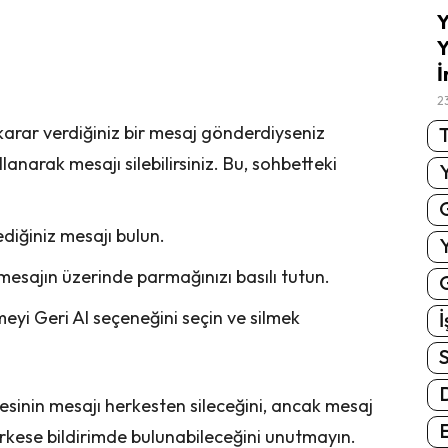
Y
Y
İ
2
karar verdiğiniz bir mesaj gönderdiyseniz
T
anarak mesajı silebilirsiniz. Bu, sohbetteki
ediğiniz mesajı bulun.
mesajın üzerinde parmağınızı basılı tutun.
G
i Geri Al seçeneğini seçin ve silmek
İ
S
esinin mesajı herkesten sileceğini, ancak mesaj
E
kese bildirimde bulunabileceğini unutmayın.