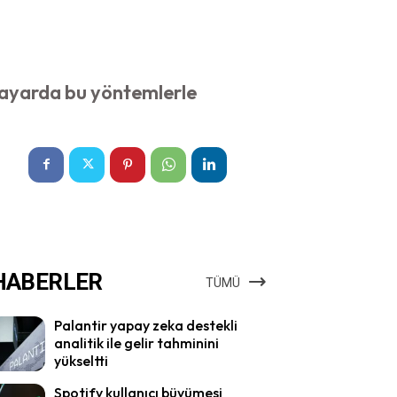
sayarda bu yöntemlerle
HABERLER
TÜMÜ
Palantir yapay zeka destekli
analitik ile gelir tahminini
yükseltti
Spotify kullanıcı büyümesi