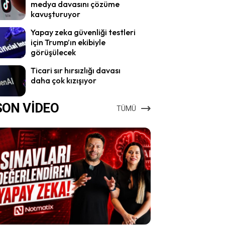
medya davasını çözüme
kavuşturuyor
Yapay zeka güvenliği testleri
için Trump’ın ekibiyle
görüşülecek
Ticari sır hırsızlığı davası
daha çok kızışıyor
SON VİDEO
TÜMÜ