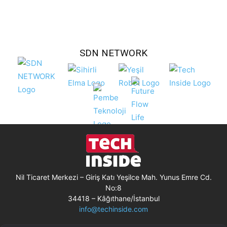
SDN NETWORK
Nil Ticaret Merkezi – Giriş Katı Yeşilce Mah. Yunus Emre Cd.
No:8
34418 – Kâğıthane/İstanbul
info@techinside.com