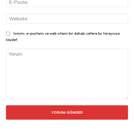
Pos
Web
Ismimi, e-postamı ve web sitemi bir dahaki sefere bu tarayıcıya
kaydet.
Yorum: