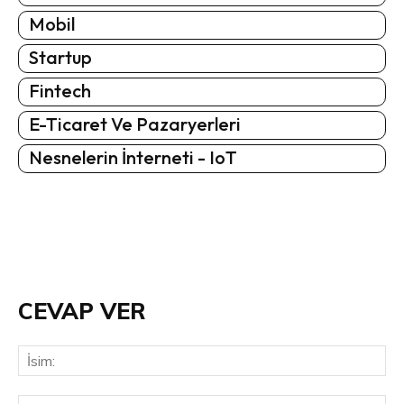
Mobil
Startup
Fintech
E-Ticaret Ve Pazaryerleri
Nesnelerin İnterneti - IoT
CEVAP VER
İsi
E-