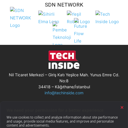
SDN NETWORK
Nil Ticaret Merkezi – Giriş Katı Yeşilce Mah. Yunus Emre Cd.
No:8
34418 – Kâğıthane/İstanbul
info@techinside.com
Künye
Site Kullanım Koşulları
Çerez Kullanımı
Gizlilik Bildirimi
RSS