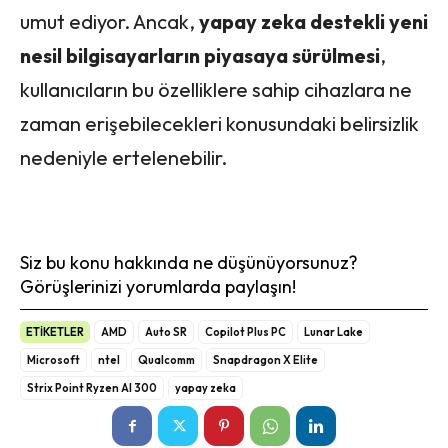
umut ediyor. Ancak,
yapay zeka destekli yeni
nesil bilgisayarların piyasaya sürülmesi
,
kullanıcıların bu özelliklere sahip cihazlara ne
zaman erişebilecekleri konusundaki belirsizlik
nedeniyle ertelenebilir.
Siz bu konu hakkında ne düşünüyorsunuz?
Görüşlerinizi yorumlarda paylaşın!
ETİKETLER
AMD
Auto SR
Copilot Plus PC
Lunar Lake
Microsoft
ntel
Qualcomm
Snapdragon X Elite
Strix Point Ryzen AI 300
yapay zeka