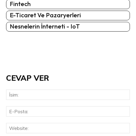
Fintech
E-Ticaret Ve Pazaryerleri
Nesnelerin İnterneti - IoT
CEVAP VER
İsi
E-
Pos
Web