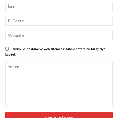
İsi
E-
Pos
Web
Ismimi, e-postamı ve web sitemi bir dahaki sefere bu tarayıcıya
kaydet.
Yorum: