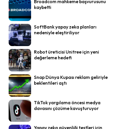
Broadcom mahkeme başvurusunu
kaybetti
SoftBank yapay zeka planları
nedeniyle eleştiriliyor
Robot üreticisi Unitree için yeni
değerleme hedefi
Snap Dünya Kupası reklam geliriyle
beklentileri aştı
TikTok yargılama öncesi medya
davasını çözüme kavuşturuyor
Yapay zeka güvenliği testleri için