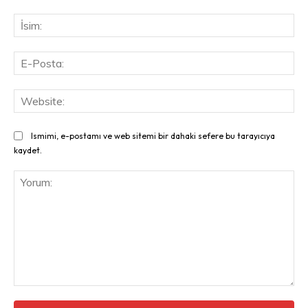
İsi
E-
Pos
Web
Ismimi, e-postamı ve web sitemi bir dahaki sefere bu tarayıcıya
kaydet.
Yorum: