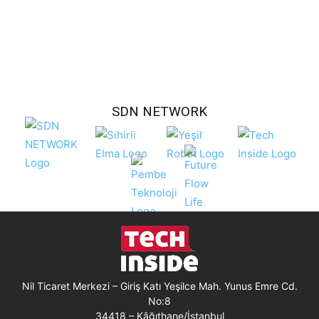
SDN NETWORK
Nil Ticaret Merkezi – Giriş Katı Yeşilce Mah. Yunus Emre Cd.
No:8
34418 – Kâğıthane/İstanbul