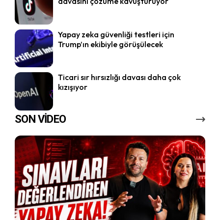
davasını çözüme kavuşturuyor
Yapay zeka güvenliği testleri için
Trump’ın ekibiyle görüşülecek
Ticari sır hırsızlığı davası daha çok
kızışıyor
SON VİDEO