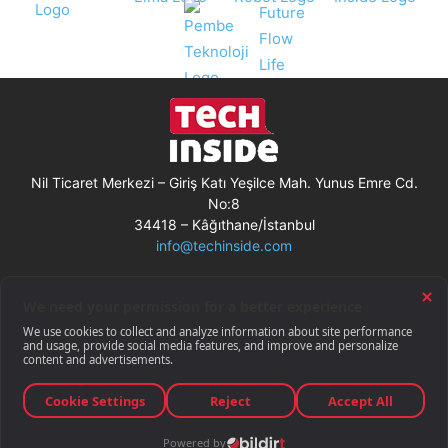
Nil Ticaret Merkezi – Giriş Katı Yeşilce Mah. Yunus Emre Cd.
No:8
34418 – Kâğıthane/İstanbul
info@techinside.com
Künye
Site Kullanım Koşulları
Çerez Kullanımı
Gizlilik Bildirimi
RSS
© Techinside.com, İnternet Medyası
ve Bilişim Muhabirleri Derneği