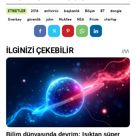
ETİKETLER
2016
antivirüs
başkanlık
Bilişim
BT
dongle
Everkey
güvenlik
john
McAfee
NSA
Prism
startup