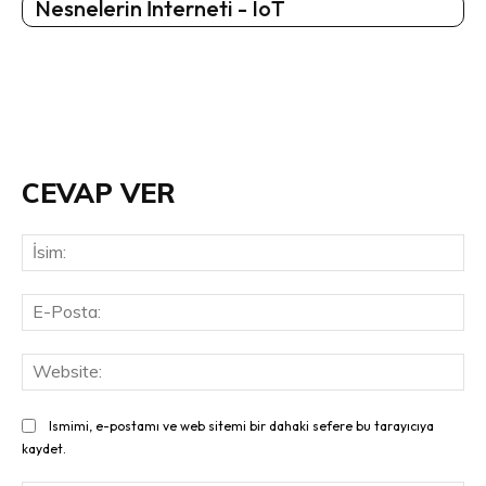
Nesnelerin İnterneti - IoT
CEVAP VER
İsi
E-
Pos
Web
Ismimi, e-postamı ve web sitemi bir dahaki sefere bu tarayıcıya
kaydet.