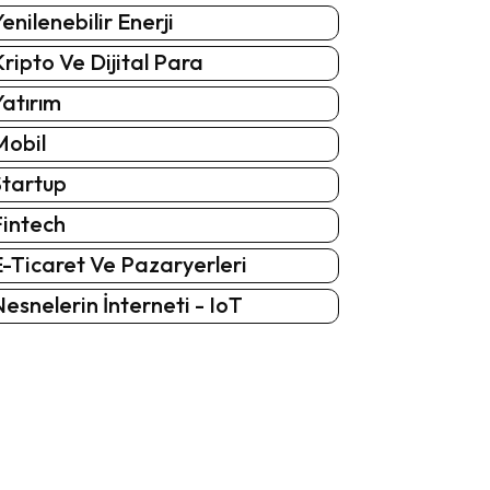
enilenebilir Enerji
ripto Ve Dijital Para
atırım
Mobil
Startup
Fintech
-Ticaret Ve Pazaryerleri
esnelerin İnterneti - IoT