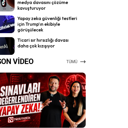
medya davasını çözüme
kavuşturuyor
Yapay zeka güvenliği testleri
için Trump’ın ekibiyle
görüşülecek
Ticari sır hırsızlığı davası
daha çok kızışıyor
SON VİDEO
TÜMÜ