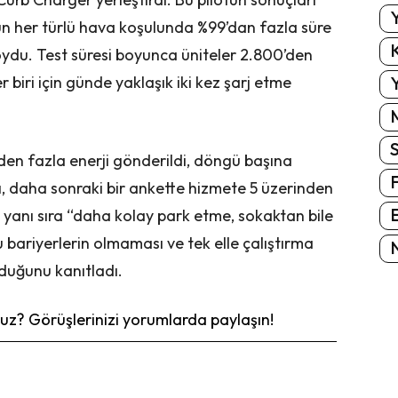
Y
ün her türlü hava koşulunda %99’dan fazla süre
K
oydu. Test süresi boyunca üniteler 2.800’den
Y
 biri için günde yaklaşık iki kez şarj etme
den fazla enerji gönderildi, döngü başına
, daha sonraki bir ankette hizmete 5 üzerinden
E
n yanı sıra “daha kolay park etme, sokaktan bile
cu bariyerlerin olmaması ve tek elle çalıştırma
N
lduğunu kanıtladı.
z? Görüşlerinizi yorumlarda paylaşın!