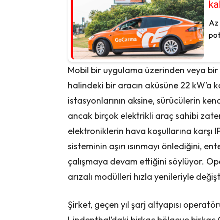
kal
Az 
pot
Mobil bir uygulama üzerinden veya bir 
halindeki bir aracın aküsüne 22 kW’a k
istasyonlarının aksine, sürücülerin kend
ancak birçok elektrikli araç sahibi zate
elektroniklerin hava koşullarına karşı
sisteminin aşırı ısınmayı önlediğini, ente
çalışmaya devam ettiğini söylüyor. O
arızalı modülleri hızla yenileriyle değişti
Şirket, geçen yıl şarj altyapısı operatö
Lindenthal’daki birkaç bölgeye birkaç C