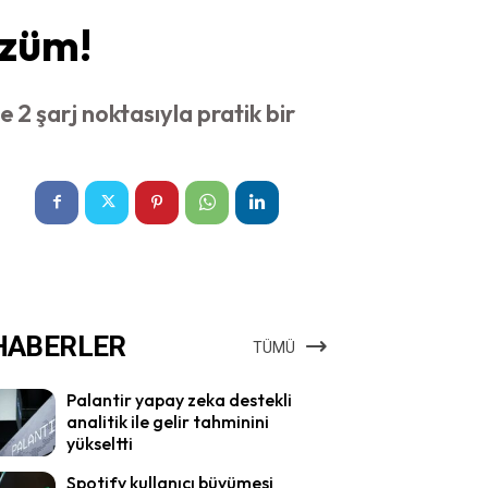
özüm!
ye 2 şarj noktasıyla pratik bir
HABERLER
TÜMÜ
Palantir yapay zeka destekli
analitik ile gelir tahminini
yükseltti
Spotify kullanıcı büyümesi