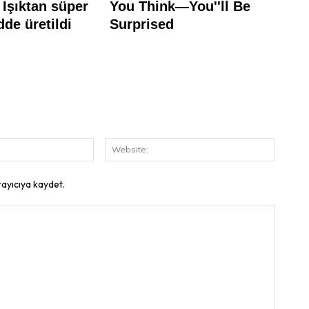
E-
Website
Posta:
rayıcıya kaydet.