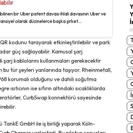
abilir
Y
Y
bilinen bir Uber patent davası ihlali davasının Uber ve
ansiyel olarak düzinelerce başka şirket...
İ
2
T
QR kodunu tarayarak etkinleştirilebilir ve park
adar güç sağlayabilir. Kamusal şarj
i şarj kablolarını kullanmaları gerekecektir
n bu tür şeyleri yanlarında taşıyor. Rheinmetall,
 IP68 korumalı olduğunu ve dahili soğutma
G
gre ısıtıcının ise sıfırın altındaki sıcaklıklarda
İ
peratörler, CurbSwap konnektörü sayesinde
S
rebilir.
rü TankE GmbH ile iş birliği yaparak Köln-
E
urb Charger yerleştirdi. Bu pilotun sonuçları