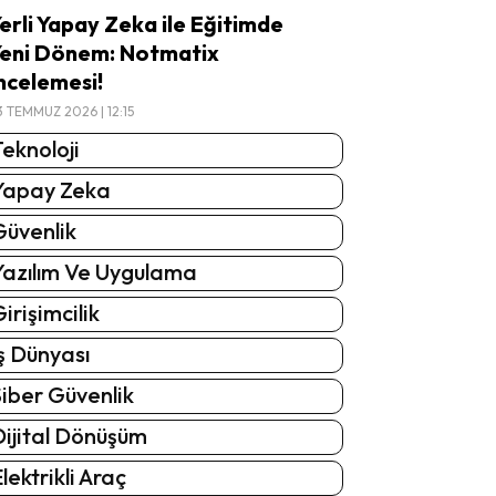
erli Yapay Zeka ile Eğitimde
eni Dönem: Notmatix
ncelemesi!
3 TEMMUZ 2026 | 12:15
eknoloji
Yapay Zeka
Güvenlik
Yazılım Ve Uygulama
irişimcilik
ş Dünyası
iber Güvenlik
Dijital Dönüşüm
lektrikli Araç