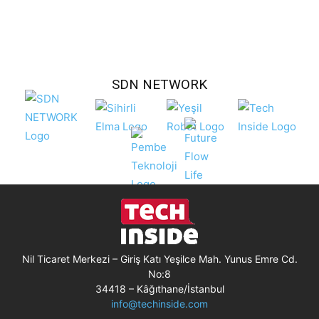
SDN NETWORK
Nil Ticaret Merkezi – Giriş Katı Yeşilce Mah. Yunus Emre Cd.
No:8
34418 – Kâğıthane/İstanbul
info@techinside.com