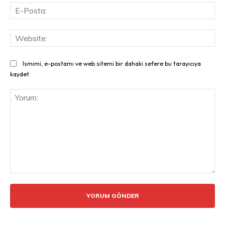
E-
Pos
Web
Ismimi, e-postamı ve web sitemi bir dahaki sefere bu tarayıcıya
kaydet.
Yorum: