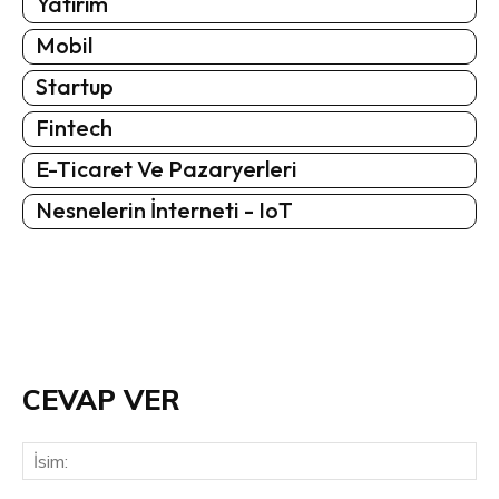
Yatırım
Mobil
Startup
Fintech
E-Ticaret Ve Pazaryerleri
Nesnelerin İnterneti - IoT
CEVAP VER
İsi