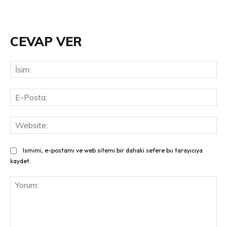
CEVAP VER
İsi
E-
Pos
Web
Ismimi, e-postamı ve web sitemi bir dahaki sefere bu tarayıcıya
kaydet.