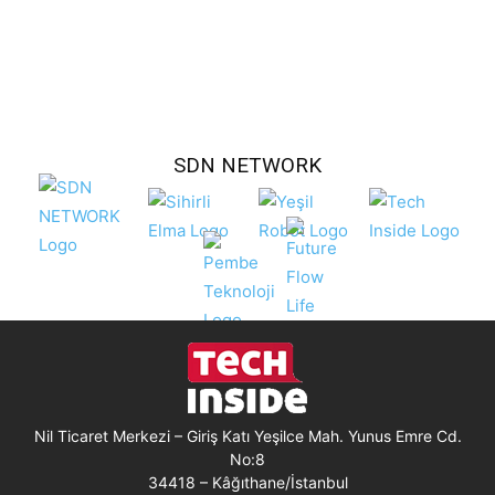
SDN NETWORK
Nil Ticaret Merkezi – Giriş Katı Yeşilce Mah. Yunus Emre Cd.
No:8
34418 – Kâğıthane/İstanbul