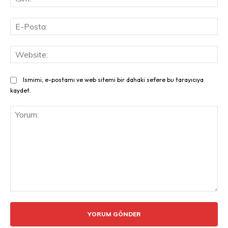
E-
Pos
Web
Ismimi, e-postamı ve web sitemi bir dahaki sefere bu tarayıcıya
kaydet.
Yorum: