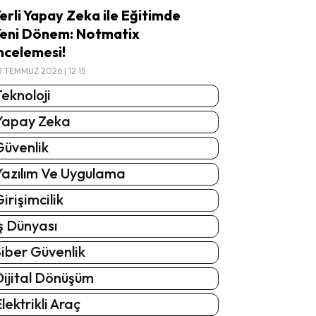
erli Yapay Zeka ile Eğitimde
eni Dönem: Notmatix
ncelemesi!
3 TEMMUZ 2026 | 12:15
eknoloji
Yapay Zeka
Güvenlik
Yazılım Ve Uygulama
irişimcilik
ş Dünyası
iber Güvenlik
Dijital Dönüşüm
lektrikli Araç