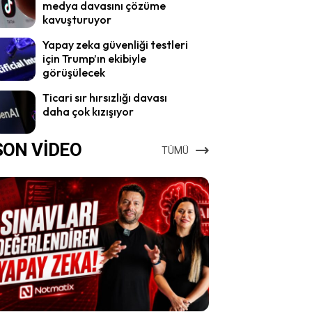
medya davasını çözüme
kavuşturuyor
Yapay zeka güvenliği testleri
için Trump’ın ekibiyle
görüşülecek
Ticari sır hırsızlığı davası
daha çok kızışıyor
SON VİDEO
TÜMÜ