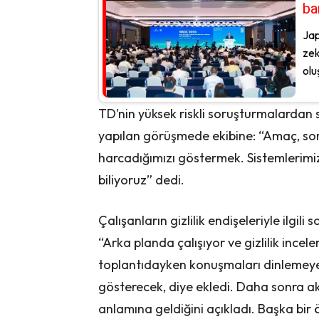
ba
Jap
zek
olu
TD’nin yüksek riskli soruşturmalardan
yapılan görüşmede ekibine: “Amaç, so
harcadığımızı göstermek. Sistemlerim
biliyoruz” dedi.
Çalışanların gizlilik endişeleriyle ilgil
“Arka planda çalışıyor ve gizlilik incel
toplantıdayken konuşmaları dinlemeyec
gösterecek, diye ekledi. Daha sonra akt
anlamına geldiğini açıkladı. Başka bir ö