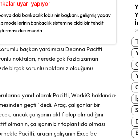
nkalar uyarı yapıyor
Y
Y
onya'daki bankacılık lobisinin başkanı, gelişmiş yapay
İ
a modellerinin bankacılık sistemine ciddi bir tehdit
şturması durumunda...
2
T
 sorumlu başkan yardımcısı Deanna Pacitti
runlu noktaları, nerede çok fazla zaman
izde birçok sorunlu noktamız olduğunu
G
i sorularına yanıt olarak Pacitti, WorkiQ hakkında:
İ
emesinden geçti” dedi. Araç, çalışanlar bir
S
ek, ancak çalışanın aktif olup olmadığını
if olmanın, çalışanın bir toplantıda olması
E
rnekte Pacitti, aracın çalışanın Excel’de