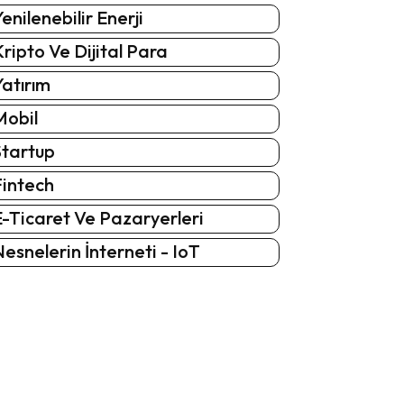
enilenebilir Enerji
ripto Ve Dijital Para
atırım
Mobil
Startup
Fintech
-Ticaret Ve Pazaryerleri
esnelerin İnterneti - IoT