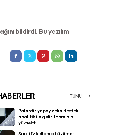
ğını bildirdi. Bu yazılım
HABERLER
TÜMÜ
Palantir yapay zeka destekli
analitik ile gelir tahminini
yükseltti
Spotify kullanıcı büyümesi