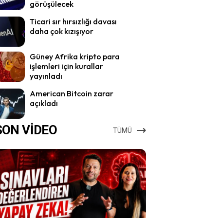
görüşülecek
Ticari sır hırsızlığı davası
daha çok kızışıyor
Güney Afrika kripto para
işlemleri için kurallar
yayınladı
American Bitcoin zarar
açıkladı
SON VİDEO
TÜMÜ