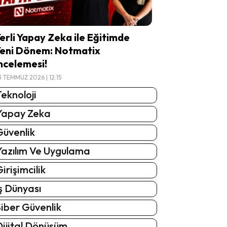
erli Yapay Zeka ile Eğitimde
eni Dönem: Notmatix
ncelemesi!
3 TEMMUZ 2026 | 12:15
eknoloji
Yapay Zeka
Güvenlik
Yazılım Ve Uygulama
irişimcilik
ş Dünyası
iber Güvenlik
Dijital Dönüşüm