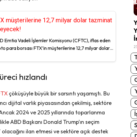
X müşterilerine 12,7 milyar dolar tazminat
Y
eyecek!
Y
İ
 Emtia Vadeli İşlemler Komisyonu (CFTC), iflas eden
2
pto para borsası FTX’in müşterilerine 12,7 milyar dolar...
T
reci hızlandı
FTX
çöküşüyle büyük bir sarsıntı yaşamıştı. Bu
G
cı dijital varlık piyasasından çekilmiş, sektöre
 Ancak 2024 ve 2025 yıllarında toparlanma
İ
ellikle ABD Başkanı Donald Trump’ın seçim
S
lacağını ilan etmesi ve sektöre açık destek