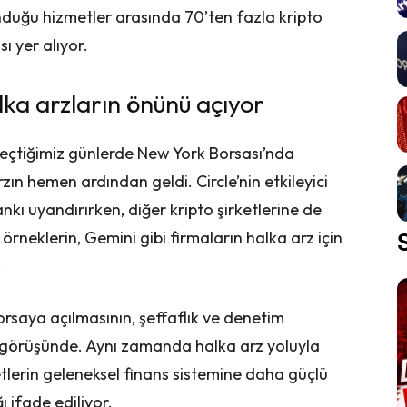
unduğu hizmetler arasında 70’ten fazla kripto
ı yer alıyor.
alka arzların önünü açıyor
 geçtiğimiz günlerde New York Borsası’nda
rzın hemen ardından geldi. Circle’nin etkileyici
nkı uyandırırken, diğer kripto şirketlerine de
ı örneklerin, Gemini gibi firmaların halka arz için
.
borsaya açılmasının, şeffaflık ve denetim
ı görüşünde. Aynı zamanda halka arz yoluyla
etlerin geleneksel finans sistemine daha güçlü
 ifade ediliyor.