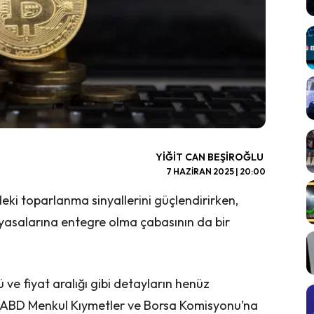
YIĞIT CAN BEŞIROĞLU
7 HAZIRAN 2025 | 20:00
deki toparlanma sinyallerini güçlendirirken,
piyasalarına entegre olma çabasının da bir
ü ve fiyat aralığı gibi detayların henüz
n ABD Menkul Kıymetler ve Borsa Komisyonu’na