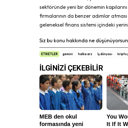
sektöründe yeni bir dönemin kapıların
firmalarının da benzer adımlar atması be
geleneksel finans sistemi içindeki yeri
Siz bu konu hakkında ne düşünüyorsunu
ETİKETLER
gemini
halka arz
İş dünyası
kripto