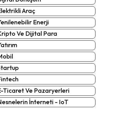
lektrikli Araç
enilenebilir Enerji
ripto Ve Dijital Para
atırım
Mobil
Startup
Fintech
-Ticaret Ve Pazaryerleri
esnelerin İnterneti - IoT