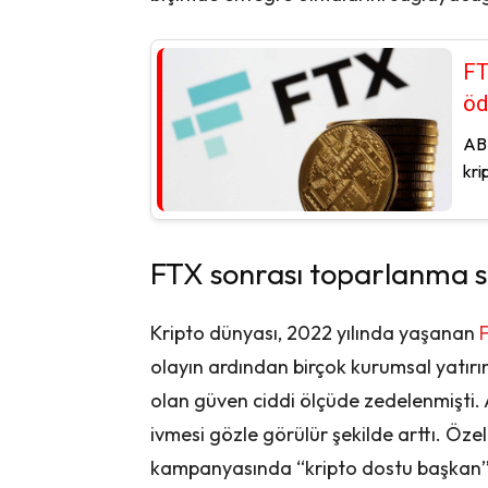
FT
öd
ABD
kri
FTX sonrası toparlanma sü
Kripto dünyası, 2022 yılında yaşanan
olayın ardından birçok kurumsal yatırım
olan güven ciddi ölçüde zedelenmişti.
ivmesi gözle görülür şekilde arttı. Öz
kampanyasında “kripto dostu başkan” o