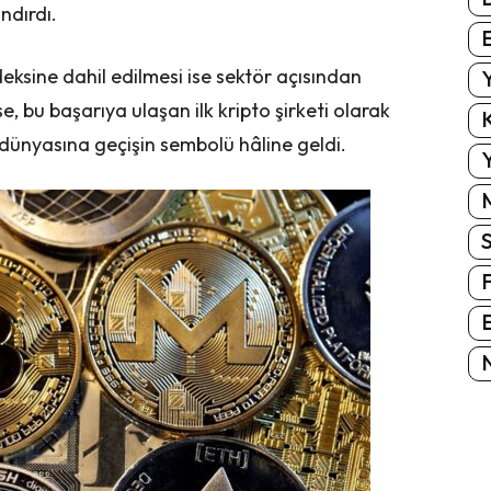
ndırdı.
E
ksine dahil edilmesi ise sektör açısından
Y
 bu başarıya ulaşan ilk kripto şirketi olarak
K
 dünyasına geçişin sembolü hâline geldi.
Y
E
N