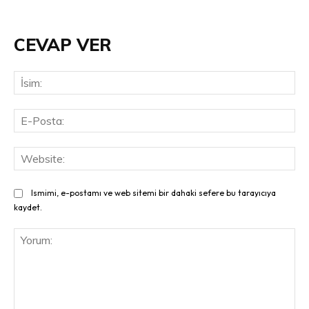
CEVAP VER
İsi
E-
Pos
Web
Ismimi, e-postamı ve web sitemi bir dahaki sefere bu tarayıcıya
kaydet.