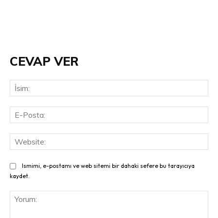
CEVAP VER
İsi
E-
Pos
Web
Ismimi, e-postamı ve web sitemi bir dahaki sefere bu tarayıcıya
kaydet.