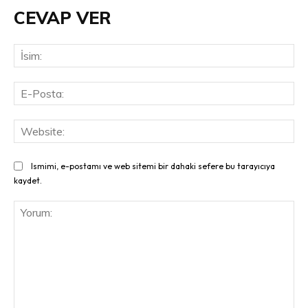
CEVAP VER
İsi
E-
Pos
Web
Ismimi, e-postamı ve web sitemi bir dahaki sefere bu tarayıcıya
kaydet.