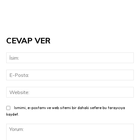
CEVAP VER
İsi
E-
Pos
Web
Ismimi, e-postamı ve web sitemi bir dahaki sefere bu tarayıcıya
kaydet.