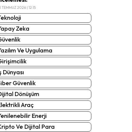
3 TEMMUZ 2026 | 12:15
eknoloji
Yapay Zeka
Güvenlik
Yazılım Ve Uygulama
irişimcilik
ş Dünyası
iber Güvenlik
Dijital Dönüşüm
lektrikli Araç
enilenebilir Enerji
ripto Ve Dijital Para