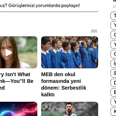
z? Görüşlerinizi yorumlarda paylaşın!
2
T
G
İ
S
E
Y
K