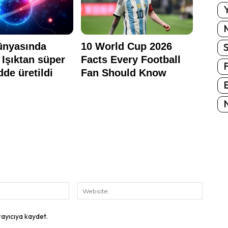
Y
E
N
E-
Website
Posta:
rayıcıya kaydet.