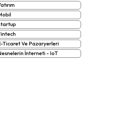
atırım
Mobil
Startup
Fintech
-Ticaret Ve Pazaryerleri
esnelerin İnterneti - IoT
: