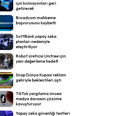
için komisyonları geri
getirecek
Broadcom mahkeme
başvurusunu kaybetti
SoftBank yapay zeka
planları nedeniyle
eleştiriliyor
Robot üreticisi Unitree için
yeni değerleme hedefi
Snap Dünya Kupası reklam
geliriyle beklentileri aştı
TikTok yargılama öncesi
medya davasını çözüme
kavuşturuyor
Yapay zeka güvenliği testleri