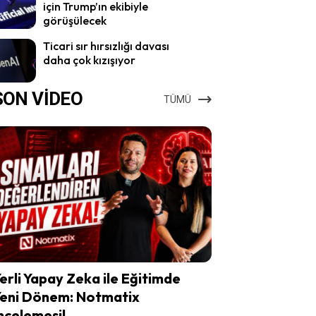
için Trump’ın ekibiyle
görüşülecek
Ticari sır hırsızlığı davası
daha çok kızışıyor
SON VİDEO
TÜMÜ
erli Yapay Zeka ile Eğitimde
eni Dönem: Notmatix
ncelemesi!