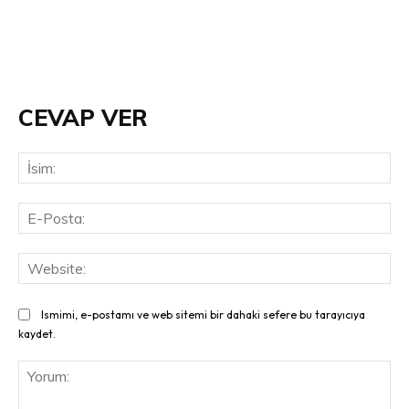
CEVAP VER
İsi
E-
Pos
Web
Ismimi, e-postamı ve web sitemi bir dahaki sefere bu tarayıcıya
kaydet.