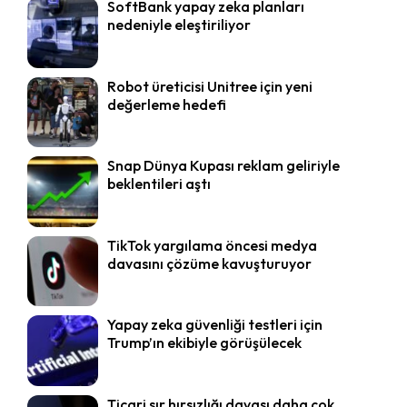
SoftBank yapay zeka planları
nedeniyle eleştiriliyor
Robot üreticisi Unitree için yeni
değerleme hedefi
Snap Dünya Kupası reklam geliriyle
beklentileri aştı
TikTok yargılama öncesi medya
davasını çözüme kavuşturuyor
Yapay zeka güvenliği testleri için
Trump’ın ekibiyle görüşülecek
Ticari sır hırsızlığı davası daha çok