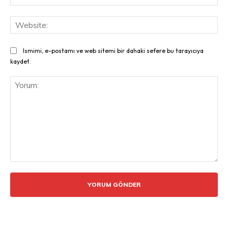
Pos
Web
Ismimi, e-postamı ve web sitemi bir dahaki sefere bu tarayıcıya
kaydet.
Yorum: