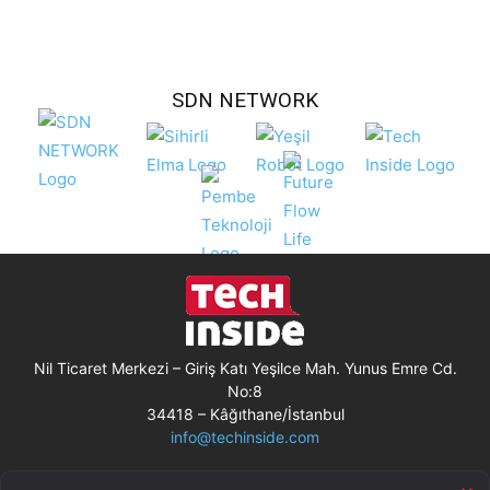
SDN NETWORK
Nil Ticaret Merkezi – Giriş Katı Yeşilce Mah. Yunus Emre Cd.
No:8
34418 – Kâğıthane/İstanbul
info@techinside.com
Künye