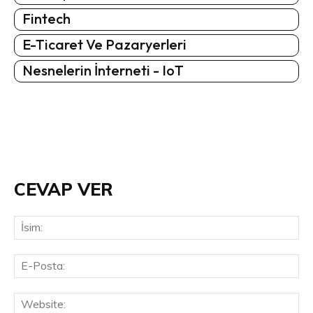
Fintech
E-Ticaret Ve Pazaryerleri
Nesnelerin İnterneti - IoT
CEVAP VER
İsi
E-
Pos
Web