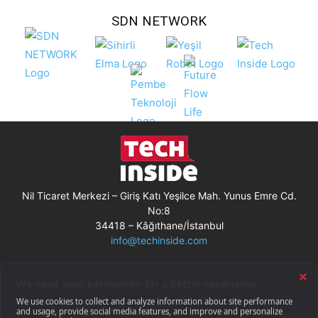
SDN NETWORK
Nil Ticaret Merkezi – Giriş Katı Yeşilce Mah. Yunus Emre Cd.
No:8
34418 – Kâğıthane/İstanbul
info@techinside.com
Künye
Site Kullanım Koşulları
Çerez Kullanımı
Gizlilik Bildirimi
RSS