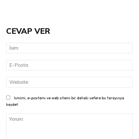
CEVAP VER
İsi
E-
Pos
Web
Ismimi, e-postamı ve web sitemi bir dahaki sefere bu tarayıcıya
kaydet.