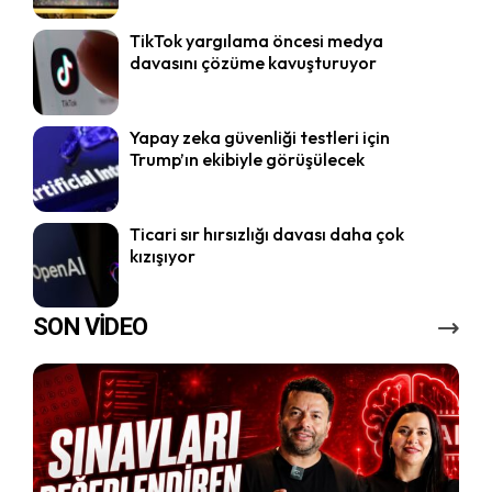
TikTok yargılama öncesi medya
davasını çözüme kavuşturuyor
Yapay zeka güvenliği testleri için
Trump’ın ekibiyle görüşülecek
Ticari sır hırsızlığı davası daha çok
kızışıyor
SON VİDEO