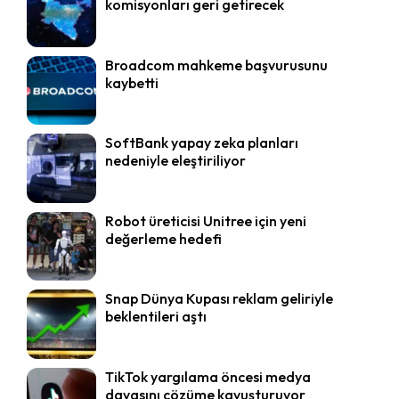
komisyonları geri getirecek
Broadcom mahkeme başvurusunu
kaybetti
SoftBank yapay zeka planları
nedeniyle eleştiriliyor
Robot üreticisi Unitree için yeni
değerleme hedefi
Snap Dünya Kupası reklam geliriyle
beklentileri aştı
TikTok yargılama öncesi medya
davasını çözüme kavuşturuyor