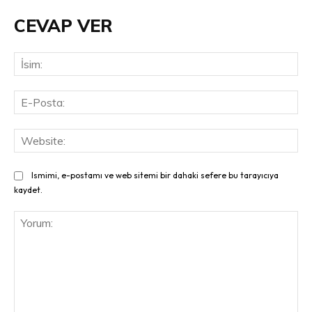
CEVAP VER
İsi
E-
Pos
Web
Ismimi, e-postamı ve web sitemi bir dahaki sefere bu tarayıcıya
kaydet.