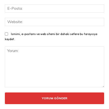
E-
Pos
Web
Ismimi, e-postamı ve web sitemi bir dahaki sefere bu tarayıcıya
kaydet.
Yorum: