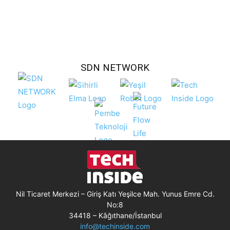
SDN NETWORK
Nil Ticaret Merkezi – Giriş Katı Yeşilce Mah. Yunus Emre Cd.
No:8
34418 – Kâğıthane/İstanbul
info@techinside.com