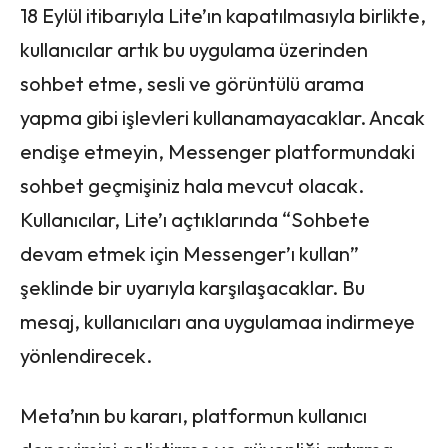
18 Eylül itibarıyla Lite’ın kapatılmasıyla birlikte,
kullanıcılar artık bu uygulama üzerinden
sohbet etme, sesli ve görüntülü arama
yapma gibi işlevleri kullanamayacaklar. Ancak
endişe etmeyin, Messenger platformundaki
sohbet geçmişiniz hala mevcut olacak.
Kullanıcılar, Lite’ı açtıklarında “Sohbete
devam etmek için Messenger’ı kullan”
şeklinde bir uyarıyla karşılaşacaklar. Bu
mesaj, kullanıcıları ana uygulamaa indirmeye
yönlendirecek.
Meta’nın bu kararı, platformun kullanıcı