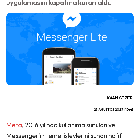
uygulamasını kapatma kararı aldı.
KAAN SEZER
25 AĞUSTOS 2023 | 10:43
Meta
, 2016 yılında kullanıma sunulan ve
Messenger’ın temel işlevlerini sunan hafif