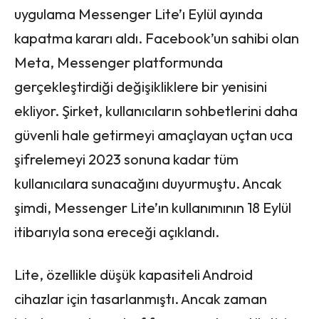
uygulama Messenger Lite’ı Eylül ayında
kapatma kararı aldı. Facebook’un sahibi olan
Meta, Messenger platformunda
gerçekleştirdiği değişikliklere bir yenisini
ekliyor. Şirket, kullanıcıların sohbetlerini daha
güvenli hale getirmeyi amaçlayan uçtan uca
şifrelemeyi 2023 sonuna kadar tüm
kullanıcılara sunacağını duyurmuştu. Ancak
şimdi, Messenger Lite’ın kullanımının 18 Eylül
itibarıyla sona ereceği açıklandı.
Lite, özellikle düşük kapasiteli Android
cihazlar için tasarlanmıştı. Ancak zaman