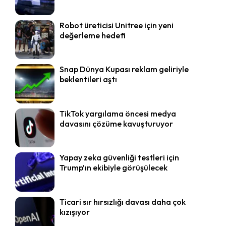
Robot üreticisi Unitree için yeni
değerleme hedefi
Snap Dünya Kupası reklam geliriyle
beklentileri aştı
TikTok yargılama öncesi medya
davasını çözüme kavuşturuyor
Yapay zeka güvenliği testleri için
Trump’ın ekibiyle görüşülecek
Ticari sır hırsızlığı davası daha çok
kızışıyor