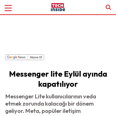
Messenger lite Eylül ayında
kapatılıyor
Messenger Lite kullanıcılarının veda
etmek zorunda kalacağı bir dönem
geliyor. Meta, popüler iletişim