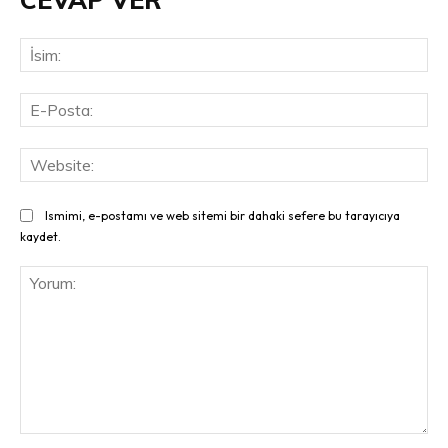
İsi
E-
Pos
Web
Ismimi, e-postamı ve web sitemi bir dahaki sefere bu tarayıcıya
kaydet.
Yorum: