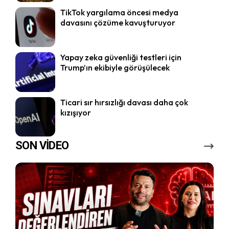
TikTok yargılama öncesi medya
davasını çözüme kavuşturuyor
Yapay zeka güvenliği testleri için
Trump’ın ekibiyle görüşülecek
Ticari sır hırsızlığı davası daha çok
kızışıyor
SON VİDEO