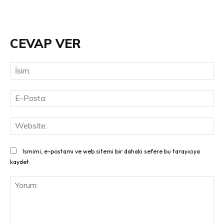
CEVAP VER
İsi
E-
Pos
Web
Ismimi, e-postamı ve web sitemi bir dahaki sefere bu tarayıcıya
kaydet.