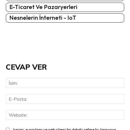
E-Ticaret Ve Pazaryerleri
Nesnelerin İnterneti - IoT
CEVAP VER
İsi
E-
Pos
Web
Ismimi, e-postamı ve web sitemi bir dahaki sefere bu tarayıcıya