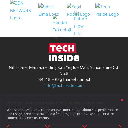
Nil Ticaret Merkezi – Giriş Katı Yeşilce Mah. Yunus Emre Cd.
No:8
34418 – Kâğıthane/İstanbul
info@techinside.com
Künye
Site Kullanım Koşulları
Çerez Kullanımı
Gizlilik Bildirimi
RSS