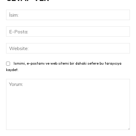
İsi
E-
Pos
Web
Ismimi, e-postamı ve web sitemi bir dahaki sefere bu tarayıcıya
kaydet.
Yorum: