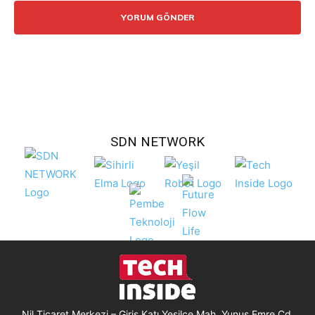
SDN NETWORK
Nil Ticaret Merkezi – Giriş Katı Yeşilce Mah. Yunus Emre Cd.