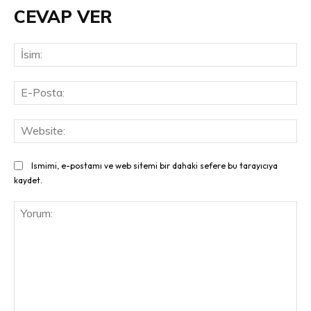
CEVAP VER
İsi
E-
Pos
Web
Ismimi, e-postamı ve web sitemi bir dahaki sefere bu tarayıcıya
kaydet.