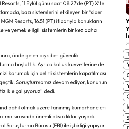
Resorts, 11 Eylül günü saat 08:27’de (PT) X’te
klamada, bazı sistemlerini etkileyen bir “siber
Y
. MGM Resorts, 16:51 (PT) itibarıyla konukların
Y
e ve yemekle ilgili sistemlerin bir kez daha
İ
2
T
onra, önde gelen dış siber güvenlik
turma başlattık. Ayrıca kolluk kuvvetlerine de
imizi korumak için belirli sistemlerin kapatılması
 geçtik. Soruşturmamız devam ediyor, konunun
tizlikle çalışıyoruz” dedi.
G
İ
and dahil olmak üzere tanınmış kumarhaneleri
atma sırasında önemli aksaklıklar yaşadı.
S
l Soruşturma Bürosu (FBI) ile işbirliği yapıyor.