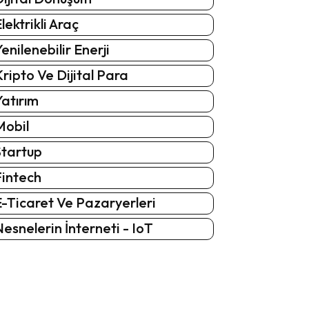
lektrikli Araç
enilenebilir Enerji
ripto Ve Dijital Para
atırım
Mobil
Startup
Fintech
-Ticaret Ve Pazaryerleri
esnelerin İnterneti - IoT