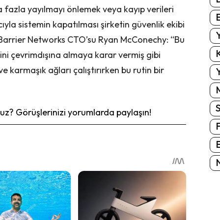
a fazla yayılmayı önlemek veya kayıp verileri
E
a sistemin kapatılması şirketin güvenlik ekibi
Y
di. Barrier Networks CTO’su Ryan McConechy: “Bu
K
ini çevrimdışına almaya karar vermiş gibi
 karmaşık ağları çalıştırırken bu rutin bir
Y
z? Görüşlerinizi yorumlarda paylaşın!
E
N