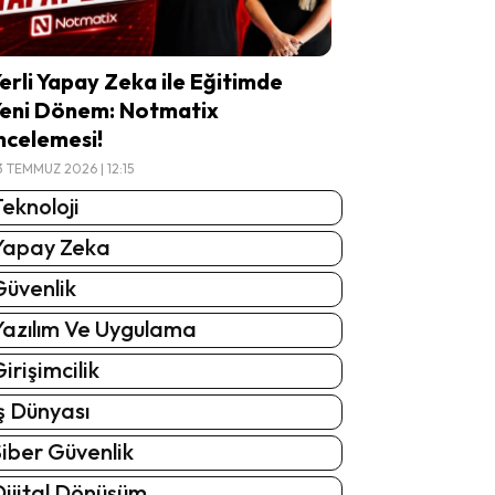
erli Yapay Zeka ile Eğitimde
eni Dönem: Notmatix
ncelemesi!
3 TEMMUZ 2026 | 12:15
eknoloji
Yapay Zeka
Güvenlik
Yazılım Ve Uygulama
irişimcilik
ş Dünyası
iber Güvenlik
Dijital Dönüşüm