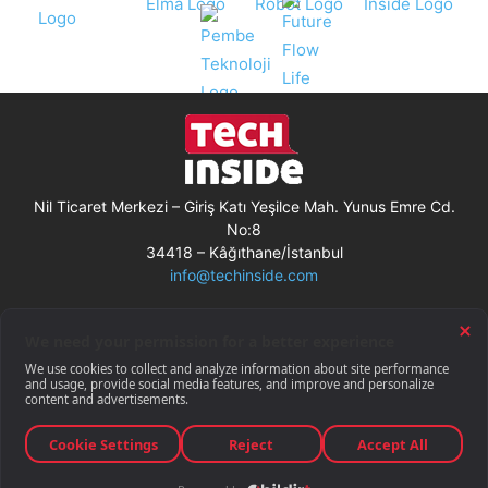
Nil Ticaret Merkezi – Giriş Katı Yeşilce Mah. Yunus Emre Cd.
No:8
34418 – Kâğıthane/İstanbul
info@techinside.com
Künye
Site Kullanım Koşulları
Çerez Kullanımı
Gizlilik Bildirimi
RSS
© Techinside.com, İnternet Medyası
ve Bilişim Muhabirleri Derneği