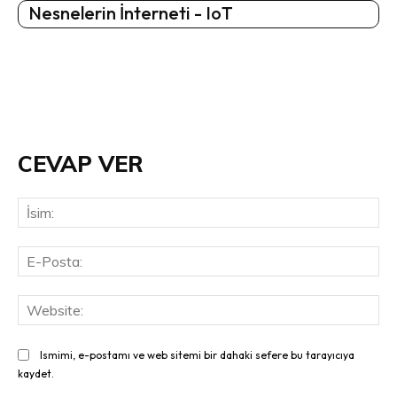
Nesnelerin İnterneti - IoT
CEVAP VER
İsi
E-
Pos
Web
Ismimi, e-postamı ve web sitemi bir dahaki sefere bu tarayıcıya
kaydet.