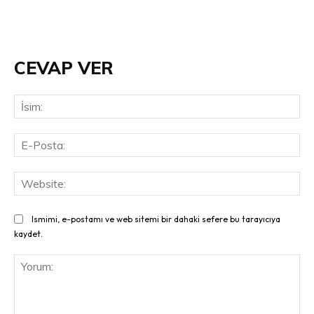
CEVAP VER
İsi
E-
Pos
Web
Ismimi, e-postamı ve web sitemi bir dahaki sefere bu tarayıcıya
kaydet.