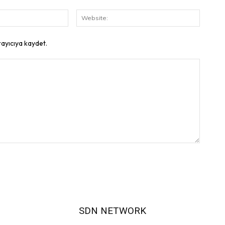
E-
Website
Posta:
rayıcıya kaydet.
SDN NETWORK