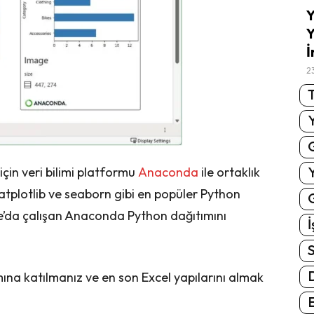
Y
Y
İ
2
T
için veri bilimi platformu
Anaconda
ile ortaklık
 Matplotlib ve seaborn gibi en popüler Python
G
ure’da çalışan Anaconda Python dağıtımını
İ
S
ına katılmanız ve en son Excel yapılarını almak
E