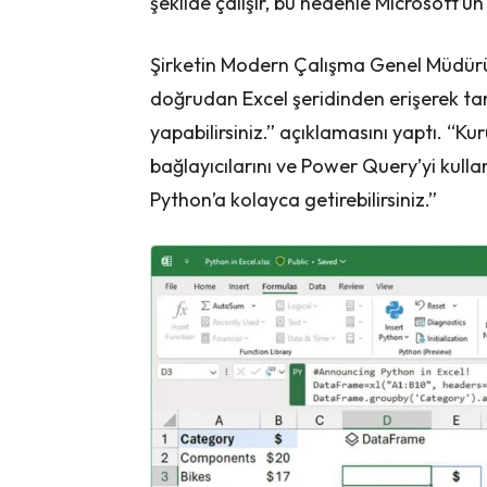
şekilde çalışır, bu nedenle Microsoft’un
Şirketin Modern Çalışma Genel Müdürü
doğrudan Excel şeridinden erişerek tan
yapabilirsiniz.” açıklamasını yaptı. “K
bağlayıcılarını ve Power Query’yi kullana
Python’a kolayca getirebilirsiniz.”