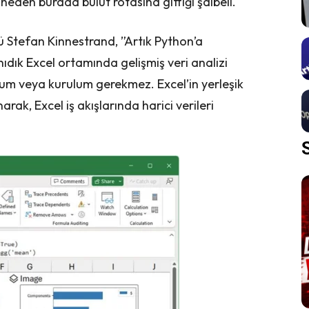
 neden burada bulut rotasına gittiği şaibeli.
 Stefan Kinnestrand, ”Artık Python’a
ıdık Excel ortamında gelişmiş veri analizi
urum veya kurulum gerekmez. Excel’in yerleşik
rak, Excel iş akışlarında harici verileri