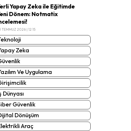
erli Yapay Zeka ile Eğitimde
eni Dönem: Notmatix
ncelemesi!
3 TEMMUZ 2026 | 12:15
eknoloji
Yapay Zeka
Güvenlik
Yazılım Ve Uygulama
irişimcilik
ş Dünyası
iber Güvenlik
Dijital Dönüşüm
lektrikli Araç