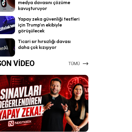
medya davasını çözüme
kavuşturuyor
Yapay zeka güvenliği testleri
için Trump’ın ekibiyle
görüşülecek
Ticari sır hırsızlığı davası
daha çok kızışıyor
SON VİDEO
TÜMÜ