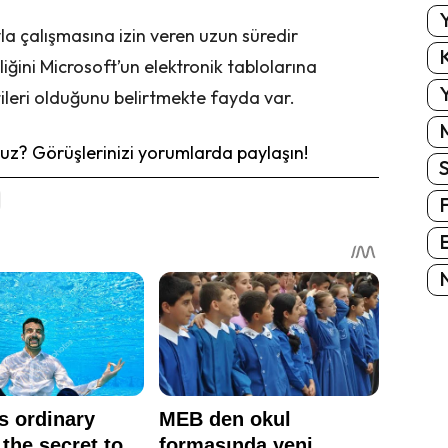
Y
yla çalışmasına izin veren uzun süredir
K
lliğini Microsoft’un elektronik tablolarına
Y
ntileri olduğunu belirtmekte fayda var.
z? Görüşlerinizi yorumlarda paylaşın!
E
N