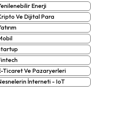
enilenebilir Enerji
ripto Ve Dijital Para
atırım
Mobil
Startup
Fintech
-Ticaret Ve Pazaryerleri
esnelerin İnterneti - IoT