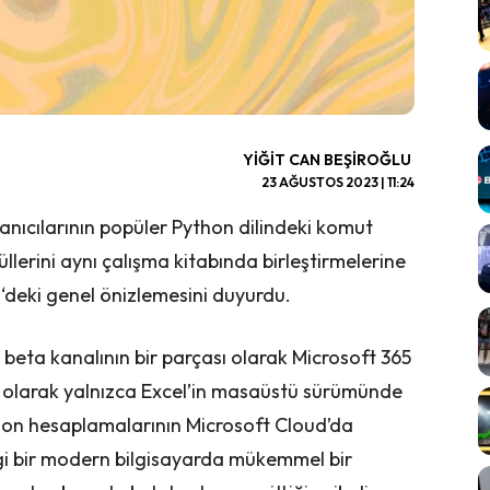
YIĞIT CAN BEŞIROĞLU
23 AĞUSTOS 2023 | 11:24
lanıcılarının popüler Python dilindeki komut
lerini aynı çalışma kitabında birleştirmelerine
l
‘deki genel önizlemesini duyurdu.
l beta kanalının bir parçası olarak Microsoft 365
ilk olarak yalnızca Excel’in masaüstü sürümünde
hon hesaplamalarının Microsoft Cloud’da
ngi bir modern bilgisayarda mükemmel bir