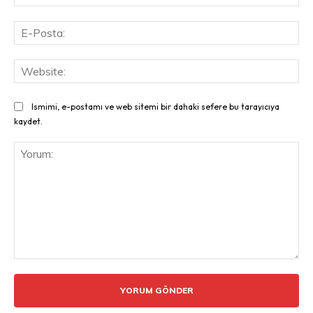
E-
Pos
Web
Ismimi, e-postamı ve web sitemi bir dahaki sefere bu tarayıcıya
kaydet.
Yorum: