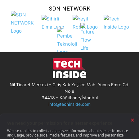
SDN NETWORK
Nil Ticaret Merkezi – Giriş Katı Yeşilce Mah. Yunus Emre Cd.
No:8
34418 – Kâğıthane/İstanbul
info@techinside.com
Künye
Site Kullanım Koşulları
Çerez Kullanımı
Gizlilik Bildirimi
RSS