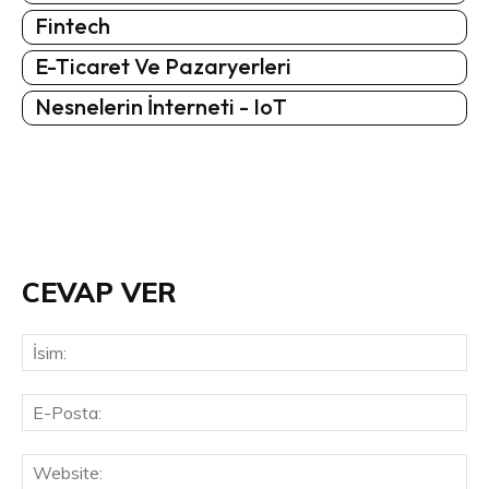
Fintech
E-Ticaret Ve Pazaryerleri
Nesnelerin İnterneti - IoT
CEVAP VER
İsi
E-
Pos
Web