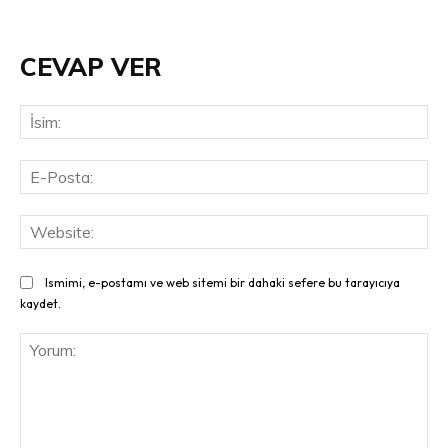
CEVAP VER
İsi
E-
Pos
Web
Ismimi, e-postamı ve web sitemi bir dahaki sefere bu tarayıcıya
kaydet.