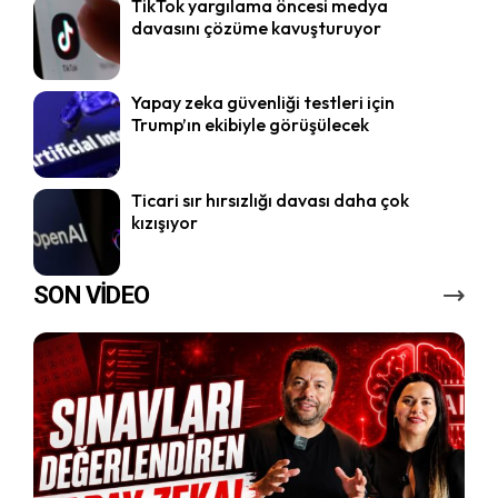
TikTok yargılama öncesi medya
davasını çözüme kavuşturuyor
Yapay zeka güvenliği testleri için
Trump’ın ekibiyle görüşülecek
Ticari sır hırsızlığı davası daha çok
kızışıyor
SON VİDEO